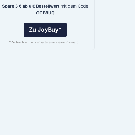
Spare 3 € ab 6 € Bestellwert
mit dem Code
CCB8UQ
Zu JoyBuy*
*Partnerlink – ich erhalte eine kleine Provision.