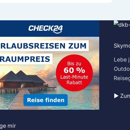
Skymo
Lebe j
Outdo
Reise
▶️ Zu
ge mir