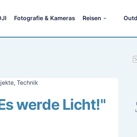
DJI
Fotografie & Kameras
Reisen
Outd
K
E
jekte
,
Technik
Es werde Licht!"