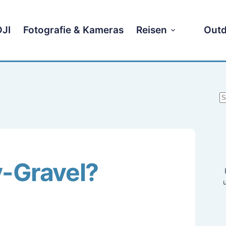
DJI
Fotografie & Kameras
Reisen
Outd
K
E
y-Gravel?