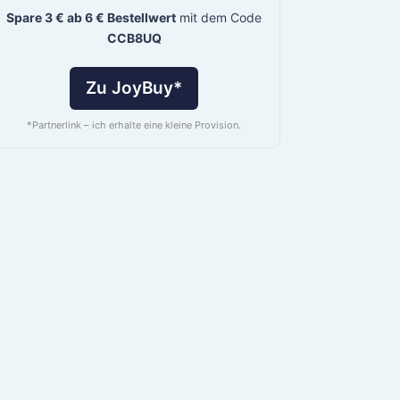
Spare 3 € ab 6 € Bestellwert
mit dem Code
CCB8UQ
Zu JoyBuy*
*Partnerlink – ich erhalte eine kleine Provision.