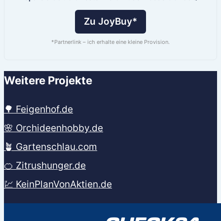
Zu JoyBuy*
*Partnerlink – ich erhalte eine kleine Provision.
Weitere Projekte
🌳 Feigenhof.de
🌸 Orchideenhobby.de
🪴 Gartenschlau.com
🍊 Zitrushunger.de
💹 KeinPlanVonAktien.de