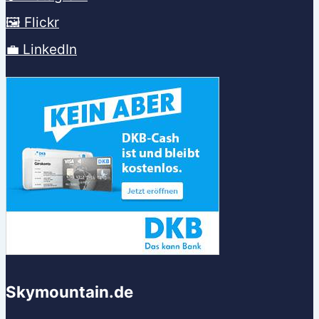
🖼️ Flickr
💼 LinkedIn
Skymountain.de