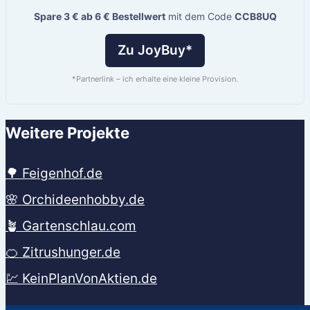
Spare 3 € ab 6 € Bestellwert
mit dem Code
CCB8UQ
Zu JoyBuy*
*Partnerlink – ich erhalte eine kleine Provision.
Weitere Projekte
🌳 Feigenhof.de
🌸 Orchideenhobby.de
🪴 Gartenschlau.com
🍊 Zitrushunger.de
💹 KeinPlanVonAktien.de