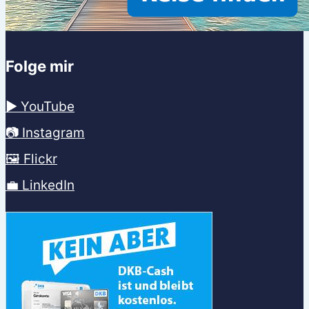
Folge mir
▶️ YouTube
📷 Instagram
🖼️ Flickr
💼 LinkedIn