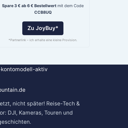
Spare 3 € ab 6 € Bestellwert
mit dem Code
CCB8UQ
Zu JoyBuy*
*Partnerlink – ich erhalte eine kleine Provision.
untain.de
etzt, nicht später! Reise-Tech &
or: DJI, Kameras, Touren und
geschichten.