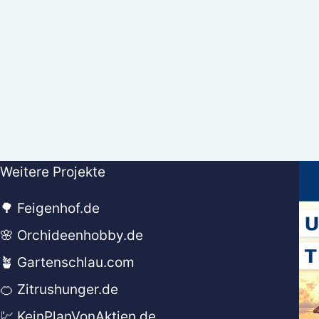
Weitere Projekte
🌳 Feigenhof.de
🌸 Orchideenhobby.de
🪴 Gartenschlau.com
🍊 Zitrushunger.de
💹 KeinPlanVonAktien.de