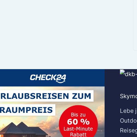
Skymo
Lebe j
Outdo
Reise