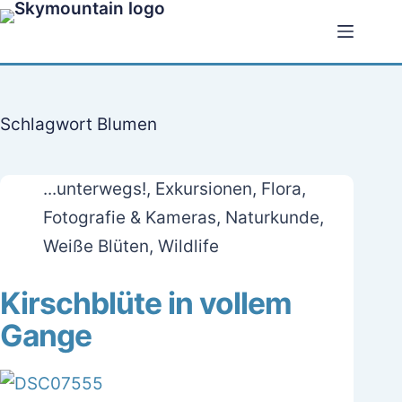
Zum
Inhalt
springen
Schlagwort
Blumen
...unterwegs!
,
Exkursionen
,
Flora
,
Fotografie & Kameras
,
Naturkunde
,
Weiße Blüten
,
Wildlife
Kirschblüte in vollem
Gange