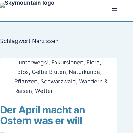
Zum
Inhalt
springen
Schlagwort
Narzissen
...unterwegs!
,
Exkursionen
,
Flora
,
Fotos
,
Gelbe Blüten
,
Naturkunde
,
Pflanzen
,
Schwarzwald
,
Wandern &
Reisen
,
Wetter
Der April macht an
Ostern was er will