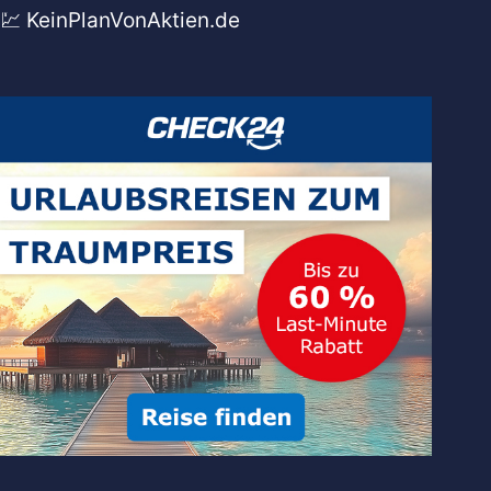
💹 KeinPlanVonAktien.de