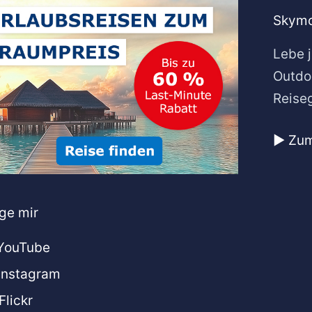
Skymo
Lebe j
Outdo
Reise
▶️ Zu
ge mir
 YouTube
 Instagram
 Flickr