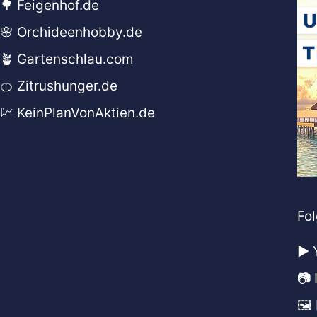
🌳 Feigenhof.de
🌸 Orchideenhobby.de
🪴 Gartenschlau.com
🍊 Zitrushunger.de
💹 KeinPlanVonAktien.de
Fol
▶️
📷
🖼️