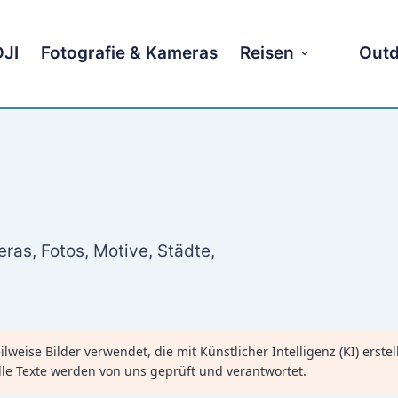
DJI
Fotografie & Kameras
Reisen
Outd
eras
,
Fotos
,
Motive
,
Städte
,
lweise Bilder verwendet, die mit Künstlicher Intelligenz (KI) erste
lle Texte werden von uns geprüft und verantwortet.