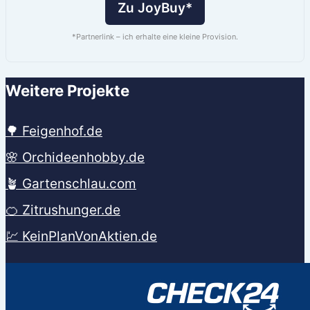
Zu JoyBuy*
*Partnerlink – ich erhalte eine kleine Provision.
Weitere Projekte
🌳 Feigenhof.de
🌸 Orchideenhobby.de
🪴 Gartenschlau.com
🍊 Zitrushunger.de
💹 KeinPlanVonAktien.de