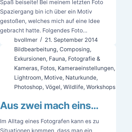
Spaß beiseite! Bei meinem letzten Foto
Spaziergang bin ich über ein Motiv
gestoßen, welches mich auf eine Idee
gebracht hatte. Folgendes Foto…
bvollmer
21. September 2014
Bildbearbeitung
,
Composing
,
Exkursionen
,
Fauna
,
Fotografie &
Kameras
,
Fotos
,
Kameraeinstellungen
,
Lightroom
,
Motive
,
Naturkunde
,
Photoshop
,
Vögel
,
Wildlife
,
Workshops
Aus zwei mach eins…
Im Alltag eines Fotografen kann es zu
Situationen kommen, dass man ein