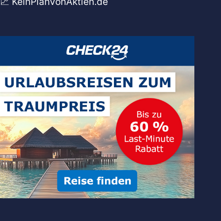
💹 KeinPlanVonAktien.de