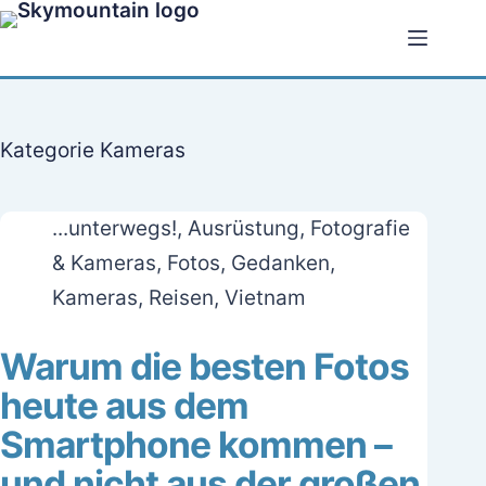
Zum
Inhalt
springen
Kategorie
Kameras
...unterwegs!
,
Ausrüstung
,
Fotografie
& Kameras
,
Fotos
,
Gedanken
,
Kameras
,
Reisen
,
Vietnam
Warum die besten Fotos
heute aus dem
Smartphone kommen –
und nicht aus der großen