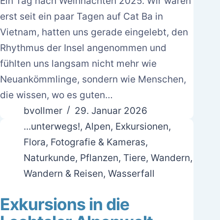
Ein Tag nach Weihnachten 2025. Wir waren
erst seit ein paar Tagen auf Cat Ba in
Vietnam, hatten uns gerade eingelebt, den
Rhythmus der Insel angenommen und
fühlten uns langsam nicht mehr wie
Neuankömmlinge, sondern wie Menschen,
die wissen, wo es guten…
bvollmer
29. Januar 2026
...unterwegs!
,
Alpen
,
Exkursionen
,
Flora
,
Fotografie & Kameras
,
Naturkunde
,
Pflanzen
,
Tiere
,
Wandern
,
Wandern & Reisen
,
Wasserfall
Exkursions in die