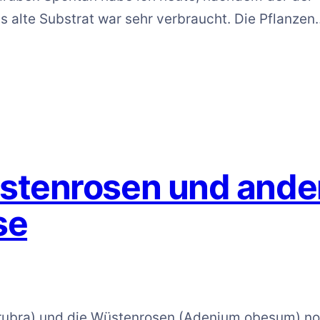
s alte Substrat war sehr verbraucht. Die Pflanzen
stenrosen und ande
se
ia rubra) und die Wüstenrosen (Adenium obesum) n