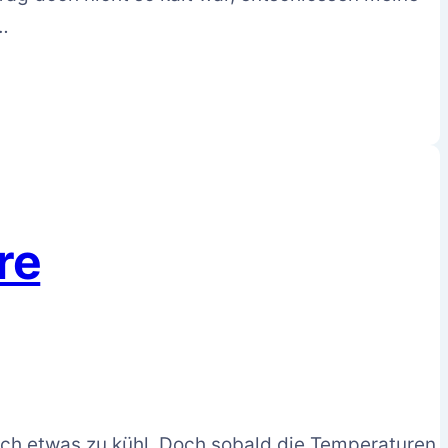
…
re
och etwas zu kühl. Doch sobald die Temperaturen