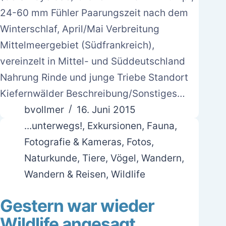
24-60 mm Fühler Paarungszeit nach dem
Winterschlaf, April/Mai Verbreitung
Mittelmeergebiet (Südfrankreich),
vereinzelt in Mittel- und Süddeutschland
Nahrung Rinde und junge Triebe Standort
Kiefernwälder Beschreibung/Sonstiges…
bvollmer
16. Juni 2015
...unterwegs!
,
Exkursionen
,
Fauna
,
Fotografie & Kameras
,
Fotos
,
Naturkunde
,
Tiere
,
Vögel
,
Wandern
,
Wandern & Reisen
,
Wildlife
Gestern war wieder
Wildlife angesagt