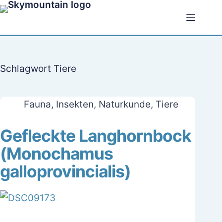
Zum
Inhalt
springen
Schlagwort
Tiere
Fauna
,
Insekten
,
Naturkunde
,
Tiere
Gefleckte Langhornbock
(Monochamus
galloprovincialis)