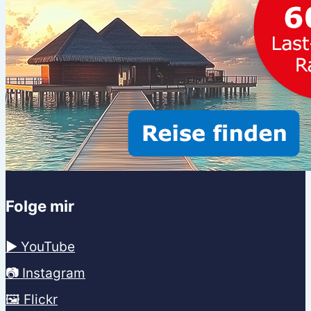
Folge mir
▶️ YouTube
📷 Instagram
🖼️ Flickr