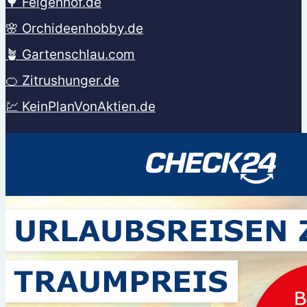
🌳 Feigenhof.de
🌸 Orchideenhobby.de
🪴 Gartenschlau.com
🍊 Zitrushunger.de
💹 KeinPlanVonAktien.de